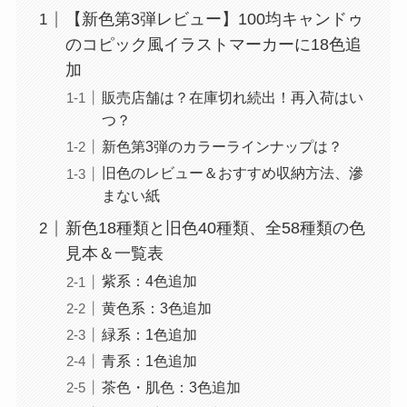
【新色第3弾レビュー】100均キャンドゥ
のコピック風イラストマーカーに18色追
加
販売店舗は？在庫切れ続出！再入荷はい
つ？
新色第3弾のカラーラインナップは？
旧色のレビュー＆おすすめ収納方法、滲
まない紙
新色18種類と旧色40種類、全58種類の色
見本＆一覧表
紫系：4色追加
黄色系：3色追加
緑系：1色追加
青系：1色追加
茶色・肌色：3色追加