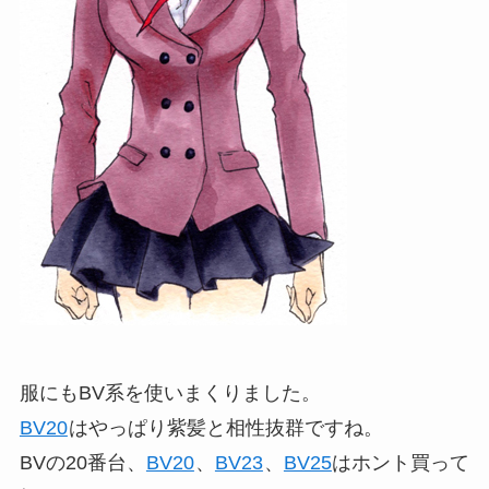
服にもBV系を使いまくりました。
BV20
はやっぱり紫髪と相性抜群ですね。
BVの20番台、
BV20
、
BV23
、
BV25
はホント買って