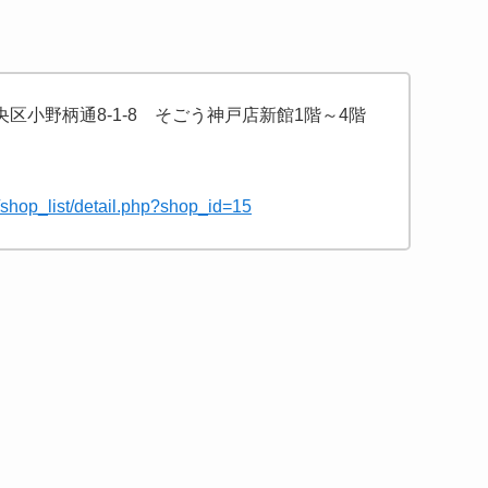
中央区小野柄通8-1-8 そごう神戸店新館1階～4階
p/shop_list/detail.php?shop_id=15