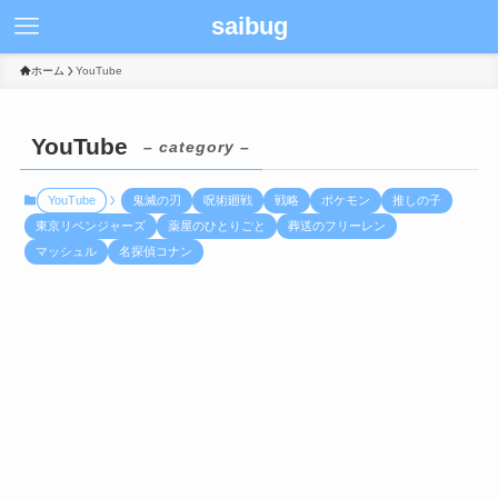
saibug
ホーム
YouTube
YouTube
– category –
YouTube
鬼滅の刃
呪術廻戦
戦略
ポケモン
推しの子
東京リベンジャーズ
薬屋のひとりごと
葬送のフリーレン
マッシュル
名探偵コナン